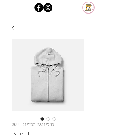
SKU : 217537123517253