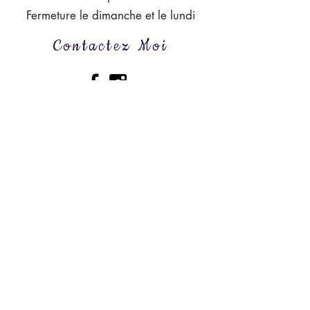
Fermeture le dimanche et le lundi
Contactez Moi
53 rue Dauphine, 76 600, Le Havre
lapetitepatissiere@outlook.fr
| Tel:
06.89.52.07.28