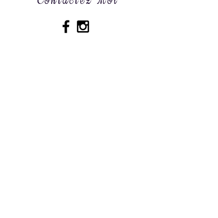
Contactez Moi
53 rue Dauphine, 76 600, Le Havre
lapetitepatissiere@outlook.fr
| Tel:
06.89.52.07.28
Envoyer